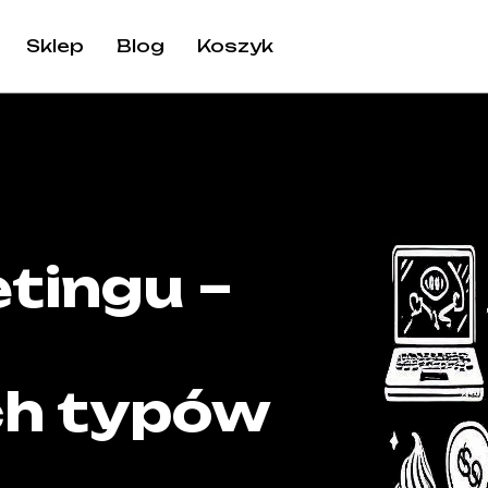
Sklep
Blog
Koszyk
tingu –
h typów