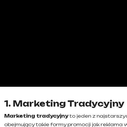
1. Marketing Tradycyjny
Marketing tradycyjny
to jeden z najstarszy
obejmujący takie formy promocji jak reklama w t