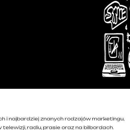
ch i najbardziej znanych rodzajów marketingu,
elewizji, radiu, prasie oraz na bilbordach.