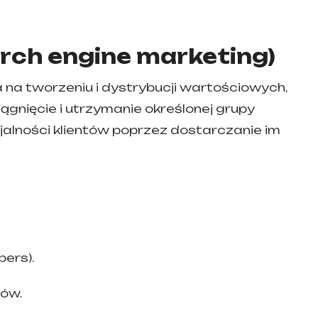
arch engine
marketing
)
 na tworzeniu i dystrybucji wartościowych,
iągnięcie i utrzymanie określonej grupy
ojalności klientów poprzez dostarczanie im
pers).
rów.