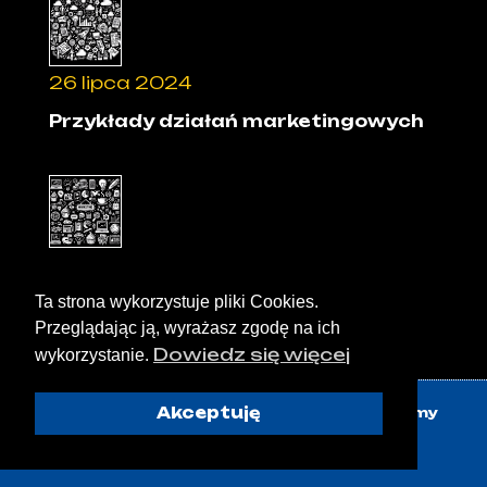
26 lipca 2024
Przykłady działań marketingowych
6 czerwca 2024
Ta strona wykorzystuje pliki Cookies.
Rodzaje Marketingu – Poznaj 10
podstawowych typów marketingu
Przeglądając ją, wyrażasz zgodę na ich
Dowiedz się więcej
wykorzystanie.
Akceptuję
Nie wiesz jaka usługa dla Ciebie? Pomożemy
wybrać najlepszą - napisz na
kontakt@awansujwmarketingu.pl
25 maja 2024